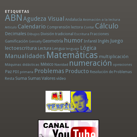
ETIQUETAS
ABN
Agudeza Visual
Andalucía
Animación a la lectura
Cálculo
Calendario
Comprensión lectora
Artículo
Contar
Decimales
División tradicional
Fracciones
Dibujos
Escritura
humor
Juego
Geometría
Infantil
Inglés
Gamificación
Genially
Lógica
lectoescritura
Lectura
Lengua
lenguaje
Matemáticas
Manualidades
multiplicación
numeración
México
Máquinas didácticas
Navidad
operaciones
Problemas
Producto
Paz
PDI
Resolución de Problemas
primaria
Suma
Sumas
Valores
Resta
vídeo