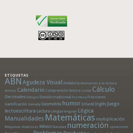
ETIQUETAS
ABN
Agudeza Visual
Andalucía
Animación a la lectura
Cálculo
Calendario
Comprensión lectora
Artículo
Contar
Decimales
División tradicional
Fracciones
Dibujos
Escritura
humor
Juego
Geometría
Infantil
Inglés
Gamificación
Genially
Lógica
lectoescritura
Lectura
Lengua
lenguaje
Matemáticas
Manualidades
multiplicación
numeración
México
Máquinas didácticas
Navidad
operaciones