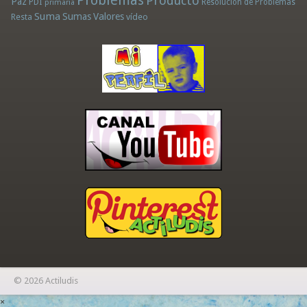
Problemas
Producto
Paz
PDI
Resolución de Problemas
primaria
Suma
Sumas
Valores
Resta
vídeo
© 2026 Actiludis
×