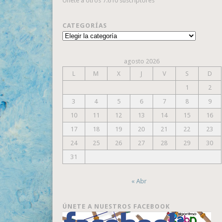
Únete a otros 7.610 suscriptores
CATEGORÍAS
Categorías
agosto 2026
L
M
X
J
V
S
D
1
2
3
4
5
6
7
8
9
10
11
12
13
14
15
16
17
18
19
20
21
22
23
24
25
26
27
28
29
30
31
« Abr
ÚNETE A NUESTROS FACEBOOK