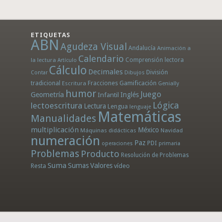
ETIQUETAS
ABN
Agudeza Visual
Andalucía
Animación a
Calendario
la lectura
Comprensión lectora
Artículo
Cálculo
Decimales
División
Dibujos
Contar
tradicional
Fracciones
Gamificación
Escritura
Genially
humor
Juego
Geometría
Infantil
Inglés
Lógica
lectoescritura
Lectura
Lengua
lenguaje
Matemáticas
Manualidades
multiplicación
México
Máquinas didácticas
Navidad
numeración
Paz
PDI
operaciones
primaria
Problemas
Producto
Resolución de Problemas
Suma
Sumas
Valores
Resta
vídeo