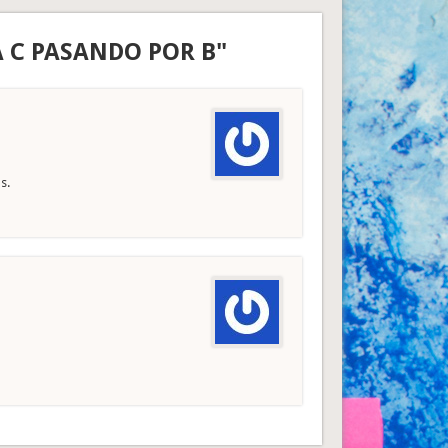
A C PASANDO POR B"
s.