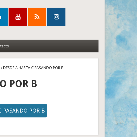
tacto
»
› DESDE A HASTA C PASANDO POR B
O POR B
 C PASANDO POR B