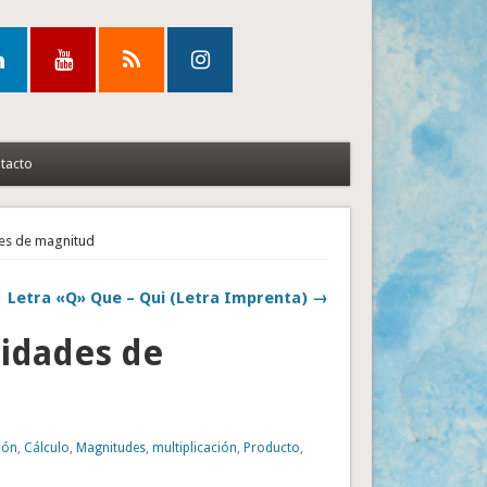
tacto
es de magnitud
Letra «Q» Que – Qui (Letra Imprenta) →
nidades de
ión
,
Cálculo
,
Magnitudes
,
multiplicación
,
Producto
,