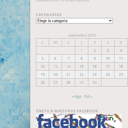
Únete a otros 7.610 suscriptores
CATEGORÍAS
Categorías
septiembre 2016
L
M
X
J
V
S
D
1
2
3
4
5
6
7
8
9
10
11
12
13
14
15
16
17
18
19
20
21
22
23
24
25
26
27
28
29
30
« Ago
Oct »
ÚNETE A NUESTROS FACEBOOK