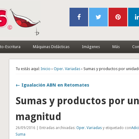
to-Escritura
Máquinas Didácticas
Imágenes
Más
Con
Tu estás aquí:
Inicio
›
Oper. Variadas
› Sumas y productos por unidad
← Igualación ABN en Retomates
Sumas y productos por u
magnitud
26/09/2016 | Entradas archivadas:
Oper. Variadas
y etiquetado con
Adic
Suma