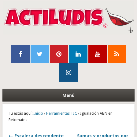
Menú
Tu estás aquí:
Inicio
›
Herramientas TIC
› Igualación ABN en
Retomates
← Escalera descendente
Sumas y productos por