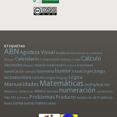
ETIQUETAS
ABN
Agudeza Visual
Andalucía
Animación a la lectura
Cálculo
Calendario
Comprensión lectora
Artículo
Contar
Decimales
División tradicional
Fracciones
Dibujos
Escritura
humor
Juego
Geometría
Infantil
Inglés
Gamificación
Genially
Lógica
lectoescritura
Lectura
Lengua
lenguaje
Matemáticas
Manualidades
multiplicación
numeración
México
Máquinas didácticas
Navidad
operaciones
Problemas
Producto
Paz
PDI
Resolución de Problemas
primaria
Suma
Sumas
Valores
Resta
vídeo