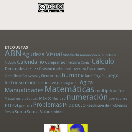
ETIQUETAS
ABN
Agudeza Visual
Andalucía
Animación a la lectura
Cálculo
Calendario
Comprensión lectora
Artículo
Contar
Decimales
División tradicional
Fracciones
Dibujos
Escritura
humor
Juego
Geometría
Infantil
Inglés
Gamificación
Genially
Lógica
lectoescritura
Lectura
Lengua
lenguaje
Matemáticas
Manualidades
multiplicación
numeración
México
Máquinas didácticas
Navidad
operaciones
Problemas
Producto
Paz
PDI
Resolución de Problemas
primaria
Suma
Sumas
Valores
Resta
vídeo