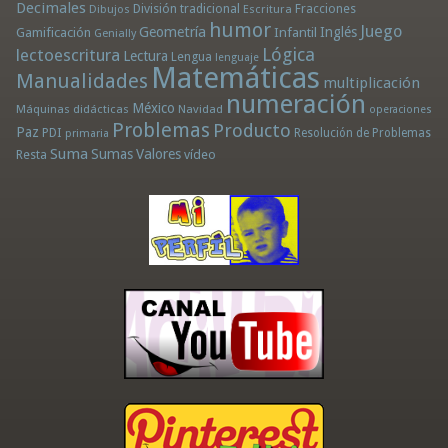
Decimales
División tradicional
Fracciones
Dibujos
Escritura
humor
Juego
Geometría
Infantil
Inglés
Gamificación
Genially
Lógica
lectoescritura
Lectura
Lengua
lenguaje
Matemáticas
Manualidades
multiplicación
numeración
México
Máquinas didácticas
Navidad
operaciones
Problemas
Producto
Paz
PDI
Resolución de Problemas
primaria
Suma
Sumas
Valores
Resta
vídeo