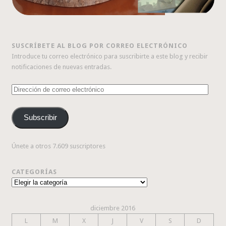
SUSCRÍBETE AL BLOG POR CORREO ELECTRÓNICO
Introduce tu correo electrónico para suscribirte a este blog y recibir
notificaciones de nuevas entradas.
Dirección
de
correo
Subscribir
electrónico
Únete a otros 7.609 suscriptores
CATEGORÍAS
Categorías
diciembre 2016
L
M
X
J
V
S
D