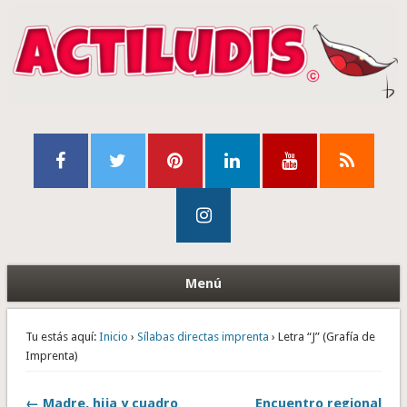
Menú
Tu estás aquí:
Inicio
›
Sílabas directas imprenta
› Letra “J” (Grafía de
Imprenta)
← Madre, hija y cuadro
Encuentro regional