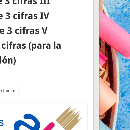
3 cifras III
 3 cifras IV
 3 cifras V
cifras (para la
ión)
ectrónico