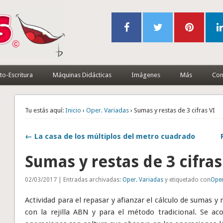
to-Escritura
Máquinas Didácticas
Imágenes
Más
Con
Tu estás aquí:
Inicio
›
Oper. Variadas
› Sumas y restas de 3 cifras VI
← La casa de los múltiplos del metro cuadrado
Sumas y restas de 3 cifras
02/03/2017 | Entradas archivadas:
Oper. Variadas
y etiquetado con
Oper
Actividad para el repasar y afianzar el cálculo de sumas y 
con la rejilla ABN y para el método tradicional. Se ac