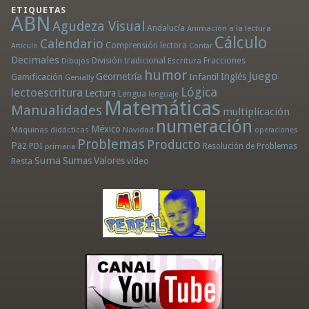
ETIQUETAS
ABN
Agudeza Visual
Andalucía
Animación a la lectura
Cálculo
Calendario
Comprensión lectora
Artículo
Contar
Decimales
División tradicional
Fracciones
Dibujos
Escritura
humor
Juego
Geometría
Infantil
Inglés
Gamificación
Genially
Lógica
lectoescritura
Lectura
Lengua
lenguaje
Matemáticas
Manualidades
multiplicación
numeración
México
Máquinas didácticas
Navidad
operaciones
Problemas
Producto
Paz
PDI
Resolución de Problemas
primaria
Suma
Sumas
Valores
Resta
vídeo