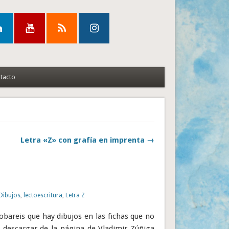
tacto
Letra «Z» con grafía en imprenta →
Dibujos
,
lectoescritura
,
Letra Z
bareis que hay dibujos en las fichas que no
s descargar de la página de Vladimir Zúñiga