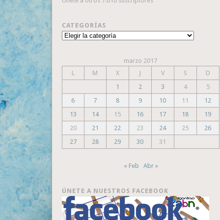
Únete a otros 7.610 suscriptores
CATEGORÍAS
Categorías
marzo 2017
L
M
X
J
V
S
D
1
2
3
4
5
6
7
8
9
10
11
12
13
14
15
16
17
18
19
20
21
22
23
24
25
26
27
28
29
30
31
« Feb
Abr »
ÚNETE A NUESTROS FACEBOOK