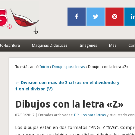
to-Escritura
Máquinas Didácticas
Imágenes
Más
Con
Tu estás aquí:
Inicio
›
Dibujos para letras
› Dibujos con la letra «Z»
← División con más de 3 cifras en el dividendo y
1 en el divisor (V)
Dibujos con la letra «Z»
07/03/2017 | Entradas archivadas:
Dibujos para letras
y etiquetado con
Los dibujos están en dos formatos “PNG” Y “SVG”. Compro
aparecen aquí, es debido a que dichos dibujos los podéi