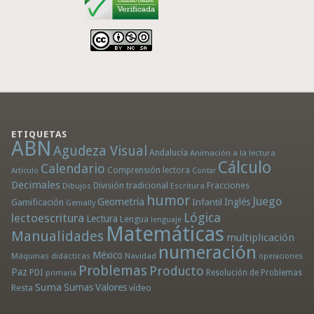
ETIQUETAS
ABN
Agudeza Visual
Andalucía
Animación a la lectura
Cálculo
Calendario
Comprensión lectora
Artículo
Contar
Decimales
División tradicional
Fracciones
Dibujos
Escritura
humor
Juego
Geometría
Infantil
Inglés
Gamificación
Genially
Lógica
lectoescritura
Lectura
Lengua
lenguaje
Matemáticas
Manualidades
multiplicación
numeración
México
Máquinas didácticas
Navidad
operaciones
Problemas
Producto
Paz
PDI
Resolución de Problemas
primaria
Suma
Sumas
Valores
Resta
vídeo