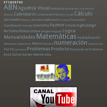
ETIQUETAS
ABN
Agudeza Visual
Andalucía
Animación a la lectura
Cálculo
Calendario
Comprensión lectora
Artículo
Contar
Decimales
División tradicional
Fracciones
Dibujos
Escritura
humor
Juego
Geometría
Infantil
Inglés
Gamificación
Genially
Lógica
lectoescritura
Lectura
Lengua
lenguaje
Matemáticas
Manualidades
multiplicación
numeración
México
Máquinas didácticas
Navidad
operaciones
Problemas
Producto
Paz
PDI
Resolución de Problemas
primaria
Suma
Sumas
Valores
Resta
vídeo