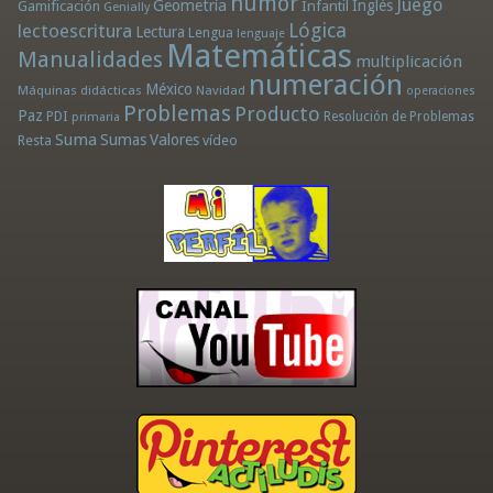
humor
Juego
Geometría
Infantil
Inglés
Gamificación
Genially
Lógica
lectoescritura
Lectura
Lengua
lenguaje
Matemáticas
Manualidades
multiplicación
numeración
México
Máquinas didácticas
Navidad
operaciones
Problemas
Producto
Paz
PDI
Resolución de Problemas
primaria
Suma
Sumas
Valores
Resta
vídeo