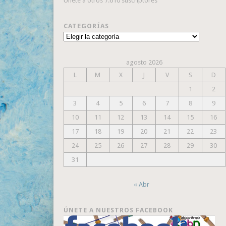
Únete a otros 7.610 suscriptores
CATEGORÍAS
Categorías
agosto 2026
L
M
X
J
V
S
D
1
2
3
4
5
6
7
8
9
10
11
12
13
14
15
16
17
18
19
20
21
22
23
24
25
26
27
28
29
30
31
« Abr
ÚNETE A NUESTROS FACEBOOK