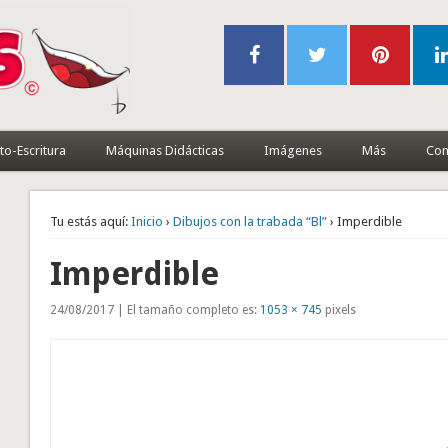
to-Escritura
Máquinas Didácticas
Imágenes
Más
Con
Tu estás aquí:
Inicio
›
Dibujos con la trabada “Bl”
› Imperdible
Imperdible
24/08/2017 | El tamaño completo es:
1053 × 745
pixels