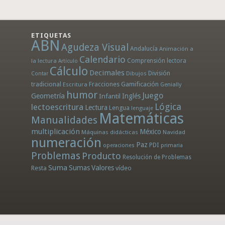
ETIQUETAS
ABN
Agudeza Visual
Andalucía
Animación a
Calendario
la lectura
Comprensión lectora
Artículo
Cálculo
Decimales
División
Dibujos
Contar
tradicional
Fracciones
Gamificación
Escritura
Genially
humor
Juego
Geometría
Infantil
Inglés
Lógica
lectoescritura
Lectura
Lengua
lenguaje
Matemáticas
Manualidades
multiplicación
México
Máquinas didácticas
Navidad
numeración
Paz
PDI
operaciones
primaria
Problemas
Producto
Resolución de Problemas
Suma
Sumas
Valores
Resta
vídeo