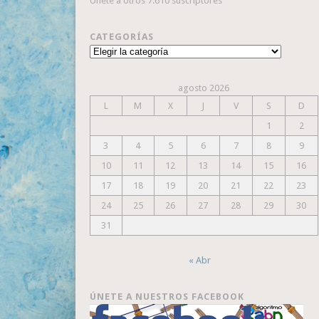
Únete a otros 7.610 suscriptores
CATEGORÍAS
Categorías
agosto 2026
L
M
X
J
V
S
D
1
2
3
4
5
6
7
8
9
10
11
12
13
14
15
16
17
18
19
20
21
22
23
24
25
26
27
28
29
30
31
« Abr
ÚNETE A NUESTROS FACEBOOK