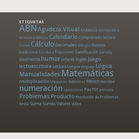
ETIQUETAS
ABN
Agudeza Visual
Andalucía
Animación a
Calendario
la lectura
Comprensión lectora
Artículo
Cálculo
Decimales
División
Dibujos
Contar
tradicional
Fracciones
Gamificación
Escritura
Genially
humor
Juego
Geometría
Infantil
Inglés
Lógica
lectoescritura
Lectura
Lengua
lenguaje
Matemáticas
Manualidades
multiplicación
México
Máquinas didácticas
Navidad
numeración
Paz
PDI
operaciones
primaria
Problemas
Producto
Resolución de Problemas
Suma
Sumas
Valores
Resta
vídeo