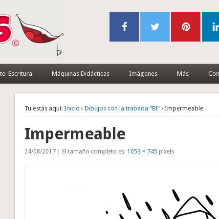
to-Escritura
Máquinas Didácticas
Imágenes
Más
Con
Tu estás aquí:
Inicio
›
Dibujos con la trabada “Bl”
› Impermeable
Impermeable
24/08/2017 | El tamaño completo es:
1053 × 745
pixels