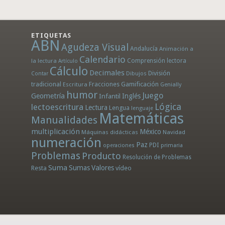
ETIQUETAS
ABN
Agudeza Visual
Andalucía
Animación a
Calendario
la lectura
Comprensión lectora
Artículo
Cálculo
Decimales
División
Dibujos
Contar
tradicional
Fracciones
Gamificación
Escritura
Genially
humor
Juego
Geometría
Infantil
Inglés
Lógica
lectoescritura
Lectura
Lengua
lenguaje
Matemáticas
Manualidades
multiplicación
México
Máquinas didácticas
Navidad
numeración
Paz
PDI
operaciones
primaria
Problemas
Producto
Resolución de Problemas
Suma
Sumas
Valores
Resta
vídeo