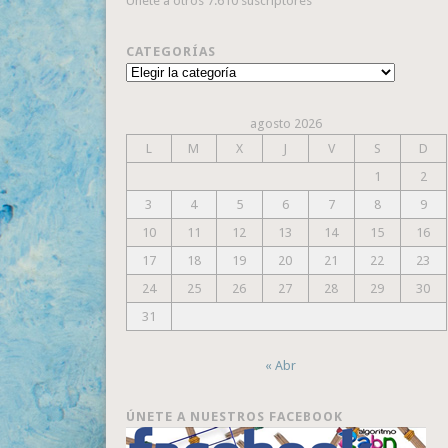
Únete a otros 7.610 suscriptores
CATEGORÍAS
Categorías
agosto 2026
L
M
X
J
V
S
D
1
2
3
4
5
6
7
8
9
10
11
12
13
14
15
16
17
18
19
20
21
22
23
24
25
26
27
28
29
30
31
« Abr
ÚNETE A NUESTROS FACEBOOK