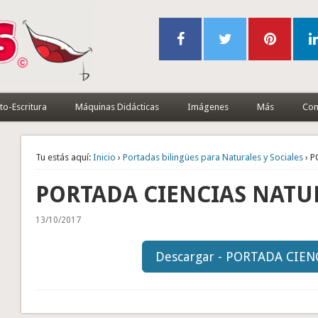
to-Escritura
Máquinas Didácticas
Imágenes
Más
Con
Tu estás aquí:
Inicio
›
Portadas bilingües para Naturales y Sociales
› 
PORTADA CIENCIAS NATU
13/10/2017
Descargar - PORTADA CIE