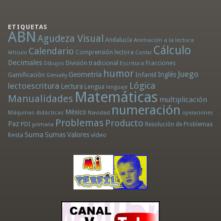
ETIQUETAS
ABN
Agudeza Visual
Andalucía
Animación a la lectura
Cálculo
Calendario
Comprensión lectora
Artículo
Contar
Decimales
División tradicional
Fracciones
Dibujos
Escritura
humor
Juego
Geometría
Infantil
Inglés
Gamificación
Genially
Lógica
lectoescritura
Lectura
Lengua
lenguaje
Matemáticas
Manualidades
multiplicación
numeración
México
Máquinas didácticas
Navidad
operaciones
Problemas
Producto
Paz
PDI
Resolución de Problemas
primaria
Suma
Sumas
Valores
Resta
vídeo