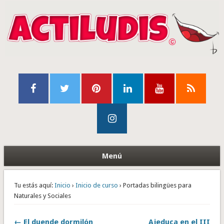
Menú
Tu estás aquí:
Inicio
›
Inicio de curso
› Portadas bilingües para
Naturales y Sociales
← El duende dormilón
Ajeduca en el III