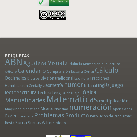
ETIQUETAS
ABN
Agudeza Visual
Andalucía
Animación a la lectura
Cálculo
Calendario
Comprensión lectora
Artículo
Contar
Decimales
División tradicional
Fracciones
Dibujos
Escritura
humor
Juego
Geometría
Infantil
Inglés
Gamificación
Genially
Lógica
lectoescritura
Lectura
Lengua
lenguaje
Matemáticas
Manualidades
multiplicación
numeración
México
Máquinas didácticas
Navidad
operaciones
Problemas
Producto
Paz
PDI
Resolución de Problemas
primaria
Suma
Sumas
Valores
Resta
vídeo