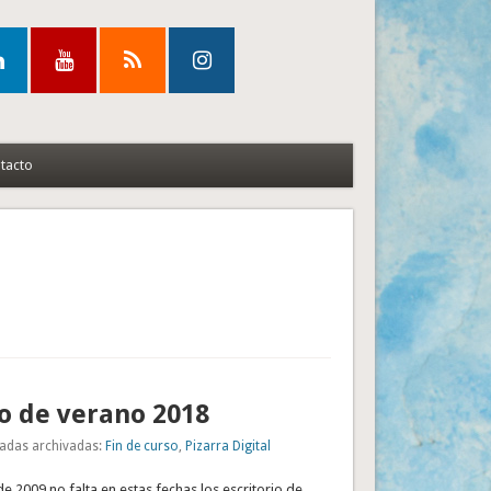
tacto
io de verano 2018
adas archivadas:
Fin de curso
,
Pizarra Digital
e 2009 no falta en estas fechas los escritorio de