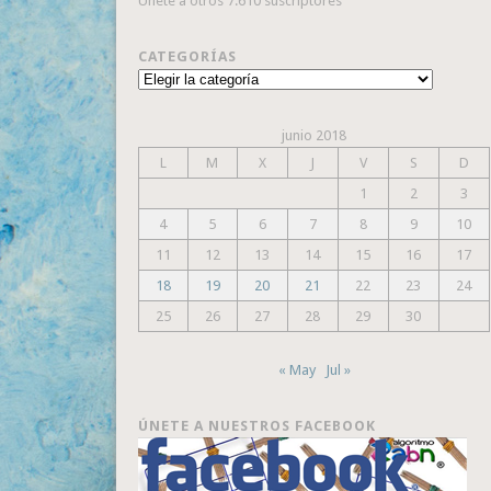
Únete a otros 7.610 suscriptores
CATEGORÍAS
Categorías
junio 2018
L
M
X
J
V
S
D
1
2
3
4
5
6
7
8
9
10
11
12
13
14
15
16
17
18
19
20
21
22
23
24
25
26
27
28
29
30
« May
Jul »
ÚNETE A NUESTROS FACEBOOK