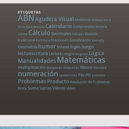
ETIQUETAS
ABN
Agudeza Visual
Andalucía
Animación a
Calendario
la lectura
Comprensión lectora
Artículo
Cálculo
Decimales
División
Dibujos
Contar
tradicional
Fracciones
Gamificación
Escritura
Genially
humor
Juego
Geometría
Infantil
Inglés
Lógica
lectoescritura
Lectura
Lengua
lenguaje
Matemáticas
Manualidades
multiplicación
México
Máquinas didácticas
Navidad
numeración
Paz
PDI
operaciones
primaria
Problemas
Producto
Resolución de Problemas
Suma
Sumas
Valores
Resta
vídeo