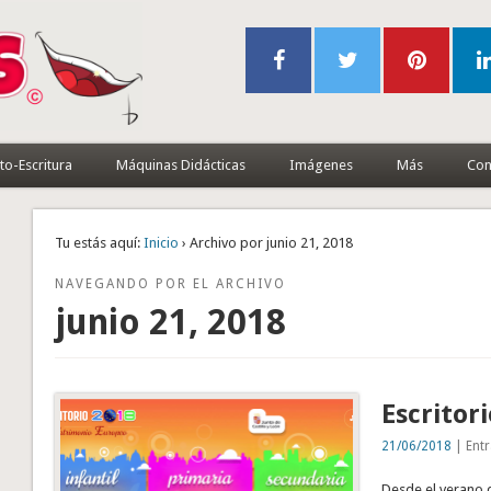
to-Escritura
Máquinas Didácticas
Imágenes
Más
Con
Tu estás aquí:
Inicio
› Archivo por junio 21, 2018
NAVEGANDO POR EL ARCHIVO
junio 21, 2018
Escritor
21/06/2018
| Entr
Desde el verano d