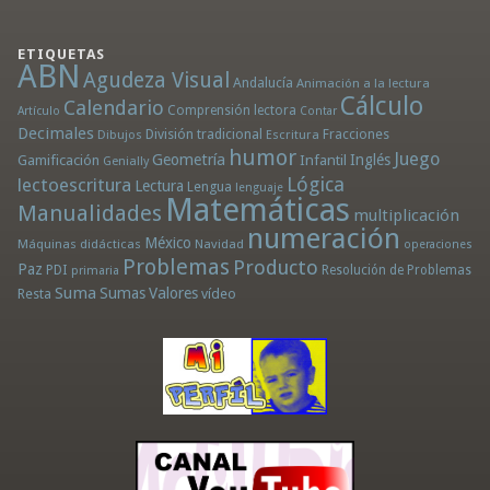
ETIQUETAS
ABN
Agudeza Visual
Andalucía
Animación a la lectura
Cálculo
Calendario
Comprensión lectora
Artículo
Contar
Decimales
División tradicional
Fracciones
Dibujos
Escritura
humor
Juego
Geometría
Infantil
Inglés
Gamificación
Genially
Lógica
lectoescritura
Lectura
Lengua
lenguaje
Matemáticas
Manualidades
multiplicación
numeración
México
Máquinas didácticas
Navidad
operaciones
Problemas
Producto
Paz
PDI
Resolución de Problemas
primaria
Suma
Sumas
Valores
Resta
vídeo