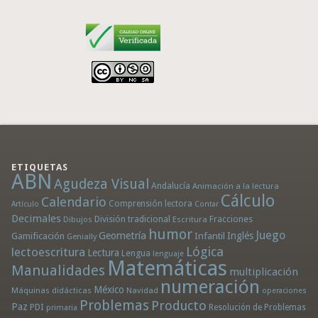
ETIQUETAS
ABN
Agudeza Visual
Andalucía
Animación a la lectura
Cálculo
Calendario
Comprensión lectora
Artículo
Contar
Decimales
División tradicional
Fracciones
Dibujos
Escritura
humor
Juego
Geometría
Infantil
Inglés
Gamificación
Genially
Lógica
lectoescritura
Lectura
Lengua
lenguaje
Matemáticas
Manualidades
multiplicación
numeración
México
Máquinas didácticas
Navidad
operaciones
Problemas
Producto
Paz
PDI
Resolución de Problemas
primaria