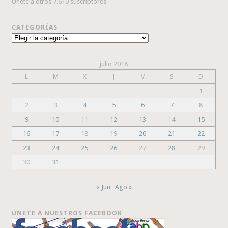
Únete a otros 7.610 suscriptores
CATEGORÍAS
Categorías
julio 2018
L
M
X
J
V
S
D
1
2
3
4
5
6
7
8
9
10
11
12
13
14
15
16
17
18
19
20
21
22
23
24
25
26
27
28
29
30
31
« Jun
Ago »
ÚNETE A NUESTROS FACEBOOK