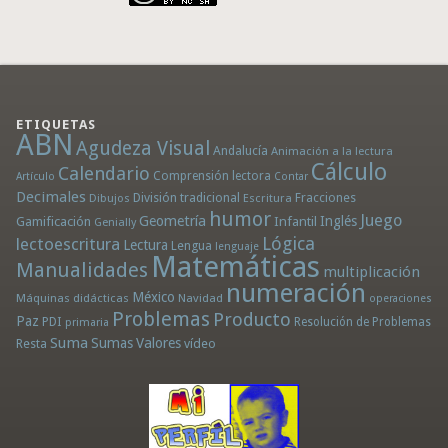
ETIQUETAS
ABN
Agudeza Visual
Andalucía
Animación a la lectura
Cálculo
Calendario
Comprensión lectora
Artículo
Contar
Decimales
División tradicional
Fracciones
Dibujos
Escritura
humor
Juego
Geometría
Infantil
Inglés
Gamificación
Genially
Lógica
lectoescritura
Lectura
Lengua
lenguaje
Matemáticas
Manualidades
multiplicación
numeración
México
Máquinas didácticas
Navidad
operaciones
Problemas
Producto
Paz
PDI
Resolución de Problemas
primaria
Suma
Sumas
Valores
Resta
vídeo