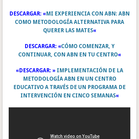
DESCARGAR: «
MI EXPERIENCIA CON ABN: ABN
COMO METODOLOGÍA ALTERNATIVA PARA
QUERER LAS MATES
«
DESCARGAR: «
CÓMO COMENZAR, Y
CONTINUAR, CON ABN EN TU CENTRO
«
«DESCARGAR: »
IMPLEMENTACIÓN DE LA
METODOLOGÍA ABN EN UN CENTRO
EDUCATIVO A TRAVÉS DE UN PROGRAMA DE
INTERVENCIÓN EN CINCO SEMANAS
«