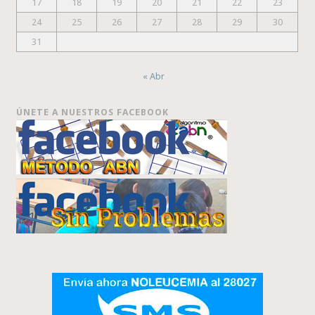
17
18
19
20
21
22
23
24
25
26
27
28
29
30
31
« Abr
ÚNETE A NUESTROS FACEBOOK