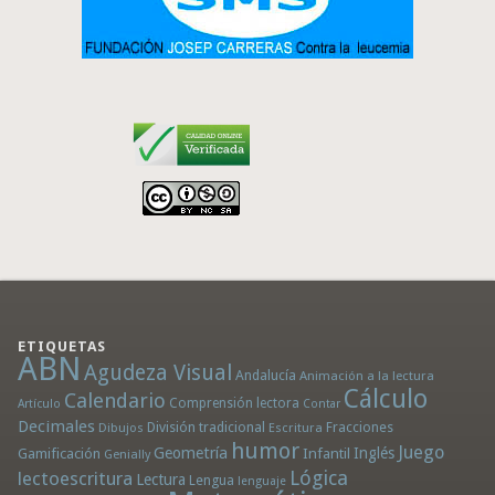
ETIQUETAS
ABN
Agudeza Visual
Andalucía
Animación a la lectura
Cálculo
Calendario
Comprensión lectora
Artículo
Contar
Decimales
División tradicional
Fracciones
Dibujos
Escritura
humor
Juego
Geometría
Infantil
Inglés
Gamificación
Genially
Lógica
lectoescritura
Lectura
Lengua
lenguaje