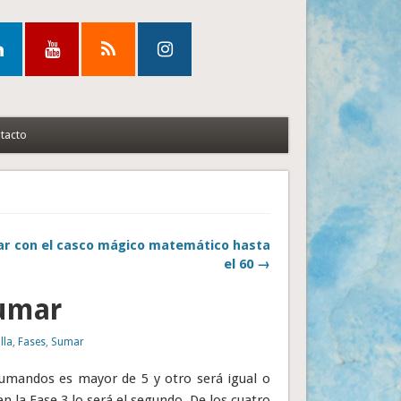
tacto
ar con el casco mágico matemático hasta
el 60 →
sumar
lla
,
Fases
,
Sumar
sumandos es mayor de 5 y otro será igual o
n la Fase 3 lo será el segundo. De los cuatro