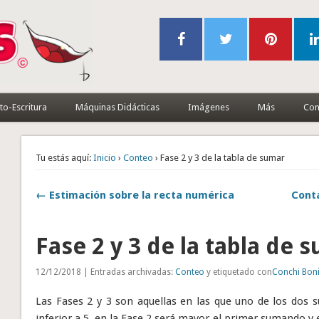
to-Escritura
Máquinas Didácticas
Imágenes
Más
Con
Tu estás aquí:
Inicio
›
Conteo
› Fase 2 y 3 de la tabla de sumar
← Estimación sobre la recta numérica
Cont
Fase 2 y 3 de la tabla de 
12/12/2018 | Entradas archivadas:
Conteo
y etiquetado con
Conchi Boni
Las Fases 2 y 3 son aquellas en las que uno de los dos 
inferior a 5, en la Fase 2 será mayor el primer sumando y e