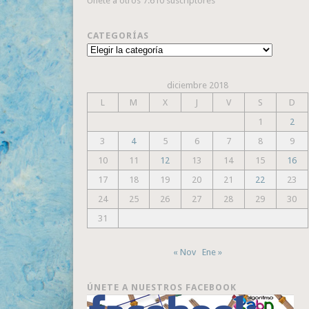
Únete a otros 7.610 suscriptores
CATEGORÍAS
Categorías
diciembre 2018
L
M
X
J
V
S
D
1
2
3
4
5
6
7
8
9
10
11
12
13
14
15
16
17
18
19
20
21
22
23
24
25
26
27
28
29
30
31
« Nov
Ene »
ÚNETE A NUESTROS FACEBOOK