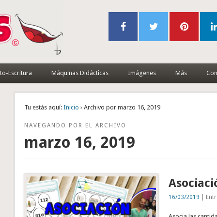
to-Escritura
Máquinas Didácticas
Imágenes
Más
Con
Tu estás aquí:
Inicio
› Archivo por marzo 16, 2019
NAVEGANDO POR EL ARCHIVO
marzo 16, 2019
Asociaci
16/03/2019
| Entr
Asocia las cantida