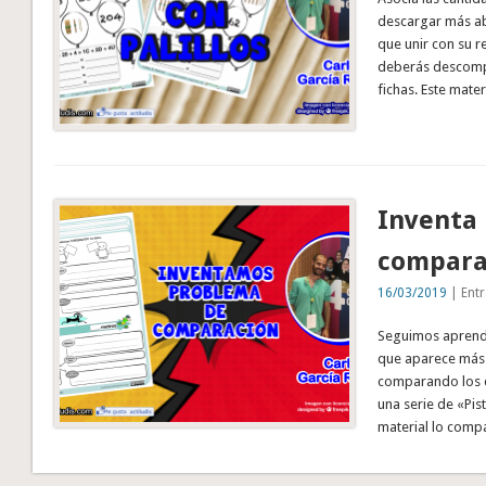
descargar más ab
que unir con su r
deberás descomp
fichas. Este mate
Inventa
compara
16/03/2019
| Entr
Seguimos aprendi
que aparece más 
comparando los da
una serie de «Pis
material lo comp