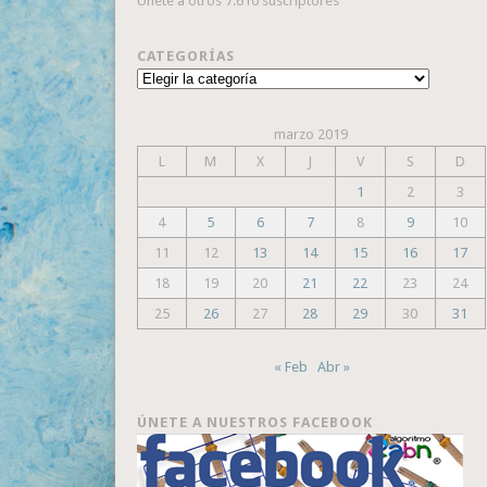
Únete a otros 7.610 suscriptores
CATEGORÍAS
Categorías
marzo 2019
L
M
X
J
V
S
D
1
2
3
4
5
6
7
8
9
10
11
12
13
14
15
16
17
18
19
20
21
22
23
24
25
26
27
28
29
30
31
« Feb
Abr »
ÚNETE A NUESTROS FACEBOOK