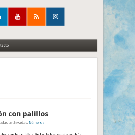
tacto
ón con palillos
adas archivadas:
Números
des con los palillos. En las fichas que te podrás