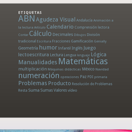
ETIQUETAS
ABN
Agudeza Visual
Andalucía
Animación a
Calendario
la lectura
Comprensión lectora
Artículo
Cálculo
Decimales
División
Dibujos
Contar
tradicional
Fracciones
Gamificación
Escritura
Genially
humor
Juego
Geometría
Infantil
Inglés
Lógica
lectoescritura
Lectura
Lengua
lenguaje
Matemáticas
Manualidades
multiplicación
México
Máquinas didácticas
Navidad
numeración
Paz
PDI
operaciones
primaria
Problemas
Producto
Resolución de Problemas
Suma
Sumas
Valores
Resta
vídeo