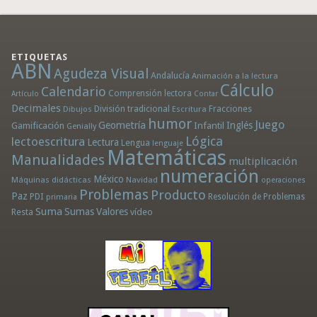
ETIQUETAS
ABN
Agudeza Visual
Andalucía
Animación a la lectura
Cálculo
Calendario
Comprensión lectora
Artículo
Contar
Decimales
División tradicional
Fracciones
Dibujos
Escritura
humor
Juego
Geometría
Infantil
Inglés
Gamificación
Genially
Lógica
lectoescritura
Lectura
Lengua
lenguaje
Matemáticas
Manualidades
multiplicación
numeración
México
Máquinas didácticas
Navidad
operaciones
Problemas
Producto
Paz
PDI
Resolución de Problemas
primaria
Suma
Sumas
Valores
Resta
vídeo