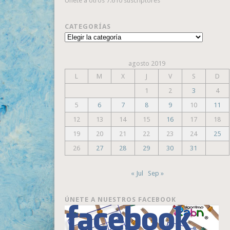
Únete a otros 7.610 suscriptores
CATEGORÍAS
Categorías
agosto 2019
L
M
X
J
V
S
D
1
2
3
4
5
6
7
8
9
10
11
12
13
14
15
16
17
18
19
20
21
22
23
24
25
26
27
28
29
30
31
« Jul
Sep »
ÚNETE A NUESTROS FACEBOOK