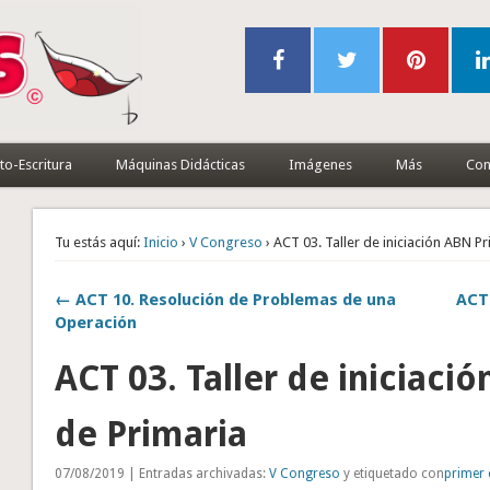
to-Escritura
Máquinas Didácticas
Imágenes
Más
Con
Tu estás aquí:
Inicio
›
V Congreso
› ACT 03. Taller de iniciación ABN P
← ACT 10. Resolución de Problemas de una
ACT
Operación
ACT 03. Taller de iniciaci
de Primaria
07/08/2019 | Entradas archivadas:
V Congreso
y etiquetado con
primer 