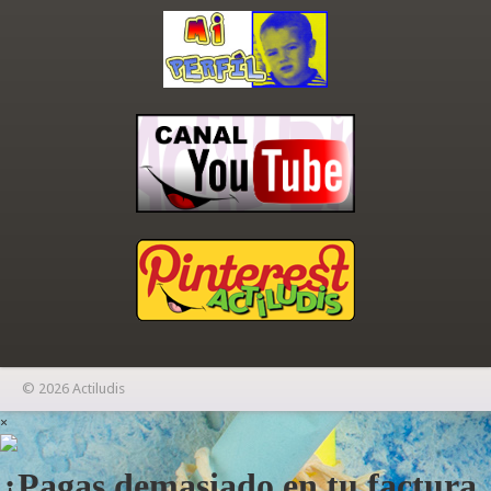
© 2026 Actiludis
×
¿Pagas demasiado en tu factura