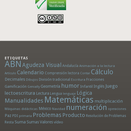
ETIQUETAS
ABN
Agudeza Visual
Andalucía
Animación a la lectura
Cálculo
Calendario
Comprensión lectora
Artículo
Contar
Decimales
División tradicional
Fracciones
Dibujos
Escritura
humor
Juego
Geometría
Infantil
Inglés
Gamificación
Genially
Lógica
lectoescritura
Lectura
Lengua
lenguaje
Matemáticas
Manualidades
multiplicación
numeración
México
Máquinas didácticas
Navidad
operaciones
Problemas
Producto
Paz
PDI
Resolución de Problemas
primaria
Suma
Sumas
Valores
Resta
vídeo