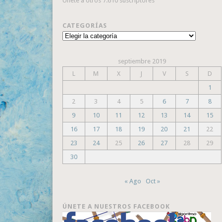
Únete a otros 7.610 suscriptores
CATEGORÍAS
Categorías
septiembre 2019
L
M
X
J
V
S
D
1
2
3
4
5
6
7
8
9
10
11
12
13
14
15
16
17
18
19
20
21
22
23
24
25
26
27
28
29
30
« Ago
Oct »
ÚNETE A NUESTROS FACEBOOK