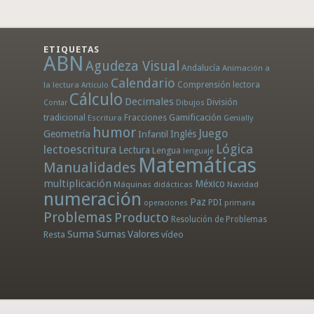
ETIQUETAS
ABN
Agudeza Visual
Andalucía
Animación a
Calendario
la lectura
Comprensión lectora
Artículo
Cálculo
Decimales
División
Dibujos
Contar
tradicional
Fracciones
Gamificación
Escritura
Genially
humor
Juego
Geometría
Infantil
Inglés
Lógica
lectoescritura
Lectura
Lengua
lenguaje
Matemáticas
Manualidades
multiplicación
México
Máquinas didácticas
Navidad
numeración
Paz
PDI
operaciones
primaria
Problemas
Producto
Resolución de Problemas
Suma
Sumas
Valores
Resta
vídeo