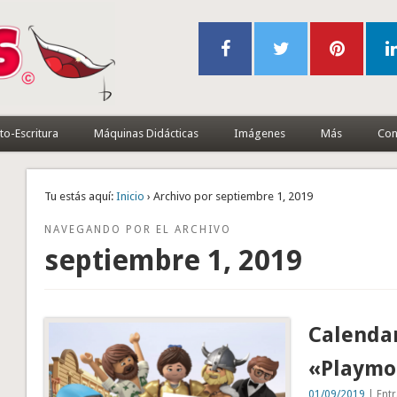
to-Escritura
Máquinas Didácticas
Imágenes
Más
Con
Tu estás aquí:
Inicio
› Archivo por septiembre 1, 2019
NAVEGANDO POR EL ARCHIVO
septiembre 1, 2019
Calenda
«Playmob
01/09/2019
| Entr