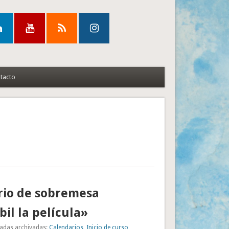
tacto
rio de sobremesa
il la película»
adas archivadas:
Calendarios
,
Inicio de curso