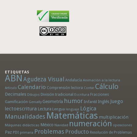
ETIQUETAS
ABN
Agudeza Visual
Andalucía
Animación a la lectura
Cálculo
Calendario
Comprensión lectora
Artículo
Contar
Decimales
División tradicional
Fracciones
Dibujos
Escritura
humor
Juego
Geometría
Infantil
Inglés
Gamificación
Genially
Lógica
lectoescritura
Lectura
Lengua
lenguaje
Matemáticas
Manualidades
multiplicación
numeración
México
Máquinas didácticas
Navidad
operaciones
Problemas
Producto
Paz
PDI
Resolución de Problemas
primaria