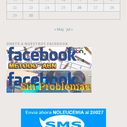
22
23
24
25
26
27
28
29
30
« May
Jul »
ÚNETE A NUESTROS FACEBOOK