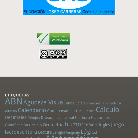
ETIQUETAS
ABN
Agudeza Visual
Andalucía
Animación a la lectura
Cálculo
Calendario
Comprensión lectora
Artículo
Contar
Decimales
División tradicional
Fracciones
Dibujos
Escritura
humor
Juego
Geometría
Infantil
Inglés
Gamificación
Genially
Lógica
lectoescritura
Lectura
Lengua
lenguaje