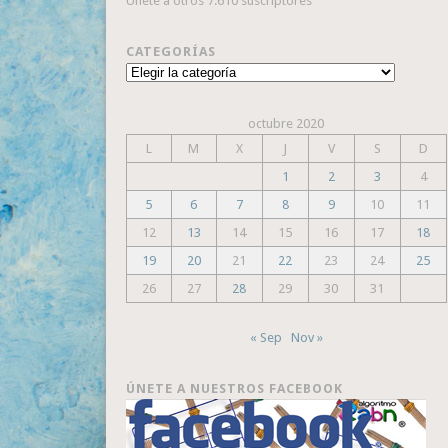
Únete a otros 7.610 suscriptores
CATEGORÍAS
Categorías
octubre 2020
L
M
X
J
V
S
D
1
2
3
4
5
6
7
8
9
10
11
12
13
14
15
16
17
18
19
20
21
22
23
24
25
26
27
28
29
30
31
« Sep
Nov »
ÚNETE A NUESTROS FACEBOOK