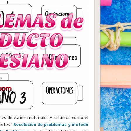
es de varios materiales y recursos como el
Cortés
“
Resolución de problemas y método