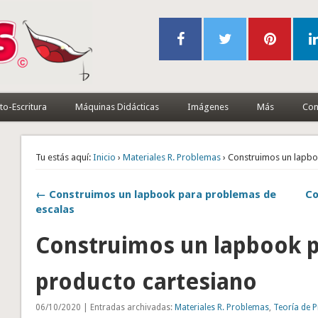
to-Escritura
Máquinas Didácticas
Imágenes
Más
Con
Tu estás aquí:
Inicio
›
Materiales R. Problemas
› Construimos un lapbo
← Construimos un lapbook para problemas de
Co
escalas
Construimos un lapbook 
producto cartesiano
06/10/2020 | Entradas archivadas:
Materiales R. Problemas
,
Teoría de 