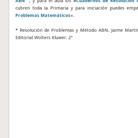
ABN
“
, y para el aula los
«
Cuadernos de Resolución 
cubren toda la Primaria y para iniciación puedes empe
Problemas Matemáticos
«.
* Resolución de Problemas y Método ABN. Jaime Martí
Editorial Wolters Kluwer. 2ª