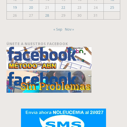
19
20
21
22
23
24
25
26
27
28
29
30
31
« Sep
Nov »
ÚNETE A NUESTROS FACEBOOK