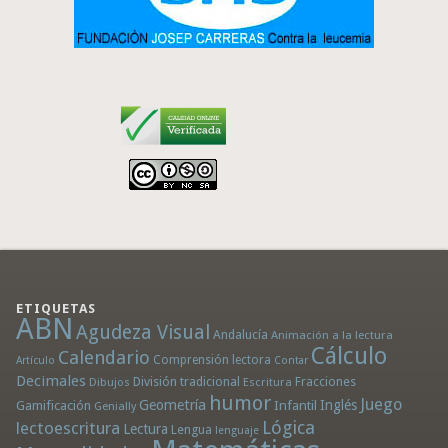
ETIQUETAS
ABN
Agudeza Visual
Andalucía
Animación a la lectura
Cálculo
Calendario
Comprensión lectora
Artículo
Contar
Decimales
División tradicional
Fracciones
Dibujos
Escritura
humor
Juego
Geometría
Infantil
Inglés
Gamificación
Genially
Lógica
lectoescritura
Lectura
Lengua
lenguaje