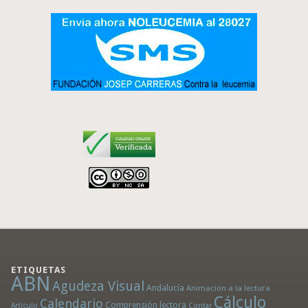
ETIQUETAS
ABN
Agudeza Visual
Andalucía
Animación a la lectura
Cálculo
Calendario
Comprensión lectora
Artículo
Contar