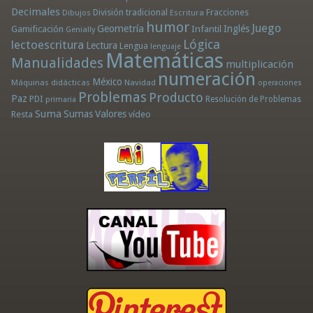
Decimales
División tradicional
Fracciones
Dibujos
Escritura
humor
Juego
Geometría
Infantil
Inglés
Gamificación
Genially
Lógica
lectoescritura
Lectura
Lengua
lenguaje
Matemáticas
Manualidades
multiplicación
numeración
México
Máquinas didácticas
Navidad
operaciones
Problemas
Producto
Paz
PDI
Resolución de Problemas
primaria
Suma
Sumas
Valores
Resta
vídeo