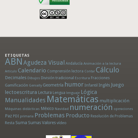
ETIQUETAS
ABN
Agudeza Visual
Andalucía
Animación a la lectura
Cálculo
Calendario
Comprensión lectora
Artículo
Contar
Decimales
División tradicional
Fracciones
Dibujos
Escritura
humor
Juego
Geometría
Infantil
Inglés
Gamificación
Genially
Lógica
lectoescritura
Lectura
Lengua
lenguaje
Matemáticas
Manualidades
multiplicación
numeración
México
Máquinas didácticas
Navidad
operaciones
Problemas
Producto
Paz
PDI
Resolución de Problemas
primaria
Suma
Sumas
Valores
Resta
vídeo