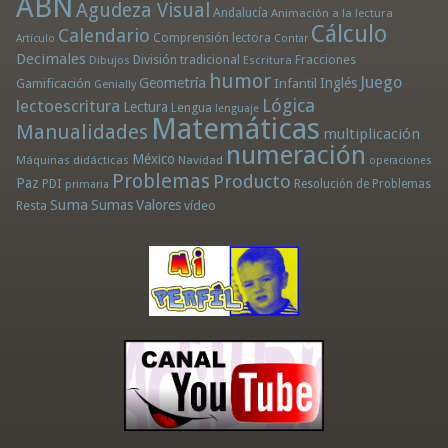
ABN
Agudeza Visual
Andalucía
Animación a la lectura
Cálculo
Calendario
Comprensión lectora
Artículo
Contar
Decimales
División tradicional
Fracciones
Dibujos
Escritura
humor
Juego
Geometría
Infantil
Inglés
Gamificación
Genially
Lógica
lectoescritura
Lectura
Lengua
lenguaje
Matemáticas
Manualidades
multiplicación
numeración
México
Máquinas didácticas
Navidad
operaciones
Problemas
Producto
Paz
PDI
Resolución de Problemas
primaria
Suma
Sumas
Valores
Resta
vídeo