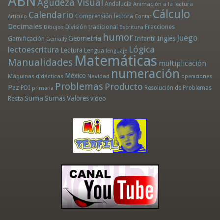
ABN
Agudeza Visual
Andalucía
Animación a la lectura
Cálculo
Calendario
Comprensión lectora
Artículo
Contar
Decimales
División tradicional
Fracciones
Dibujos
Escritura
humor
Juego
Geometría
Infantil
Inglés
Gamificación
Genially
Lógica
lectoescritura
Lectura
Lengua
lenguaje
Matemáticas
Manualidades
multiplicación
numeración
México
Máquinas didácticas
Navidad
operaciones
Problemas
Producto
Paz
PDI
Resolución de Problemas
primaria
Suma
Sumas
Valores
Resta
vídeo