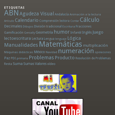
ETIQUETAS
ABN
Agudeza Visual
Andalucía
Animación a la lectura
Cálculo
Calendario
Comprensión lectora
Artículo
Contar
Decimales
División tradicional
Fracciones
Dibujos
Escritura
humor
Juego
Geometría
Infantil
Inglés
Gamificación
Genially
Lógica
lectoescritura
Lectura
Lengua
lenguaje
Matemáticas
Manualidades
multiplicación
numeración
México
Máquinas didácticas
Navidad
operaciones
Problemas
Producto
Paz
PDI
Resolución de Problemas
primaria
Suma
Sumas
Valores
Resta
vídeo