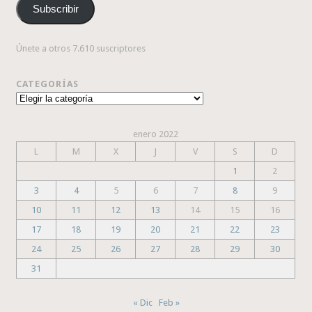
Subscribir
electrónico
Únete a otros 7.610 suscriptores
CATEGORÍAS
Categorías
enero 2022
L
M
X
J
V
S
D
1
2
3
4
5
6
7
8
9
10
11
12
13
14
15
16
17
18
19
20
21
22
23
24
25
26
27
28
29
30
31
« Dic
Feb »