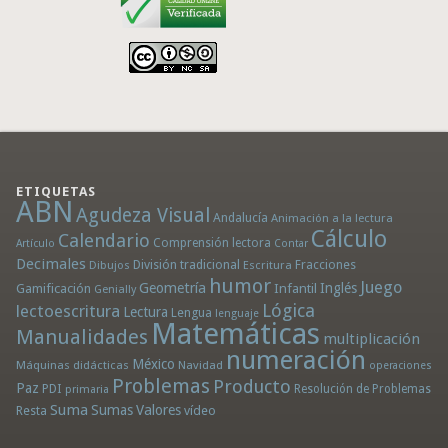
ETIQUETAS
ABN
Agudeza Visual
Andalucía
Animación a la lectura
Cálculo
Calendario
Comprensión lectora
Artículo
Contar
Decimales
División tradicional
Fracciones
Dibujos
Escritura
humor
Juego
Geometría
Infantil
Inglés
Gamificación
Genially
Lógica
lectoescritura
Lectura
Lengua
lenguaje
Matemáticas
Manualidades
multiplicación
numeración
México
Máquinas didácticas
Navidad
operaciones
Problemas
Producto
Paz
PDI
Resolución de Problemas
primaria
Suma
Sumas
Valores
Resta
vídeo