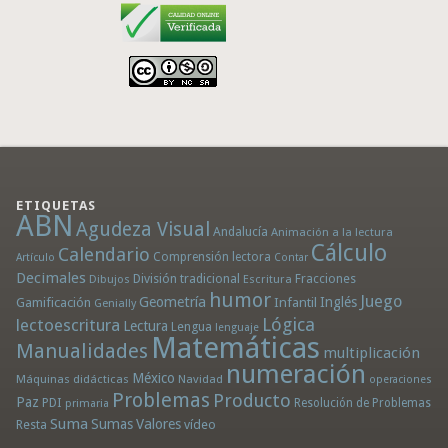
ETIQUETAS
ABN
Agudeza Visual
Andalucía
Animación a la lectura
Cálculo
Calendario
Comprensión lectora
Artículo
Contar
Decimales
División tradicional
Fracciones
Dibujos
Escritura
humor
Juego
Geometría
Infantil
Inglés
Gamificación
Genially
Lógica
lectoescritura
Lectura
Lengua
lenguaje
Matemáticas
Manualidades
multiplicación
numeración
México
Máquinas didácticas
Navidad
operaciones
Problemas
Producto
Paz
PDI
Resolución de Problemas
primaria
Suma
Sumas
Valores
Resta
vídeo