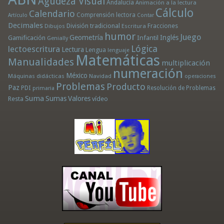
Agudeza Visual
Andalucía
Animación a la lectura
Cálculo
Calendario
Comprensión lectora
Artículo
Contar
Decimales
División tradicional
Fracciones
Dibujos
Escritura
humor
Juego
Geometría
Infantil
Inglés
Gamificación
Genially
Lógica
lectoescritura
Lectura
Lengua
lenguaje
Matemáticas
Manualidades
multiplicación
numeración
México
Máquinas didácticas
Navidad
operaciones
Problemas
Producto
Paz
PDI
Resolución de Problemas
primaria
Suma
Sumas
Valores
Resta
vídeo