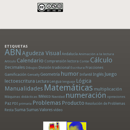
ETIQUETAS
ABN
Agudeza Visual
Andalucía
Animación a la lectura
Cálculo
Calendario
Comprensión lectora
Artículo
Contar
Decimales
División tradicional
Fracciones
Dibujos
Escritura
humor
Juego
Geometría
Infantil
Inglés
Gamificación
Genially
Lógica
lectoescritura
Lectura
Lengua
lenguaje
Matemáticas
Manualidades
multiplicación
numeración
México
Máquinas didácticas
Navidad
operaciones
Problemas
Producto
Paz
PDI
Resolución de Problemas
primaria
Suma
Sumas
Valores
Resta
vídeo