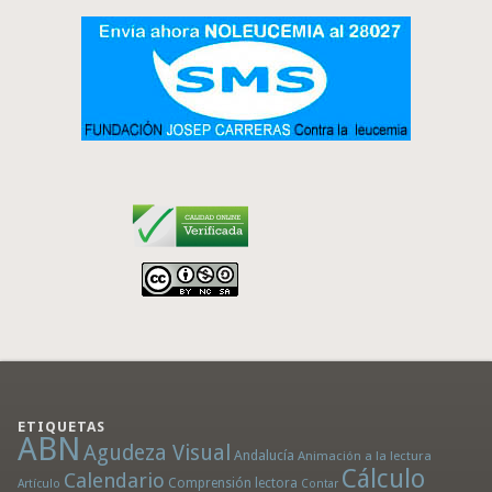
ETIQUETAS
ABN
Agudeza Visual
Andalucía
Animación a la lectura
Cálculo
Calendario
Comprensión lectora
Artículo
Contar