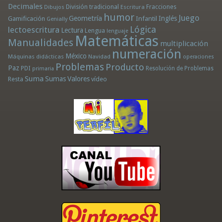
Decimales
División tradicional
Fracciones
Dibujos
Escritura
humor
Juego
Geometría
Infantil
Inglés
Gamificación
Genially
Lógica
lectoescritura
Lectura
Lengua
lenguaje
Matemáticas
Manualidades
multiplicación
numeración
México
Máquinas didácticas
Navidad
operaciones
Problemas
Producto
Paz
PDI
Resolución de Problemas
primaria
Suma
Sumas
Valores
Resta
vídeo