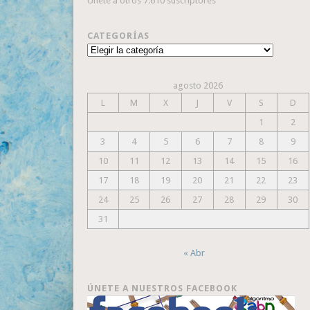
Únete a otros 7.610 suscriptores
CATEGORÍAS
Categorías
agosto 2026
L
M
X
J
V
S
D
1
2
3
4
5
6
7
8
9
10
11
12
13
14
15
16
17
18
19
20
21
22
23
24
25
26
27
28
29
30
31
« Abr
ÚNETE A NUESTROS FACEBOOK