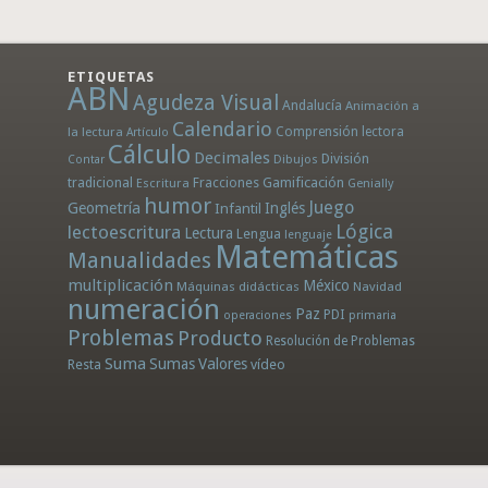
ETIQUETAS
ABN
Agudeza Visual
Andalucía
Animación a
Calendario
la lectura
Comprensión lectora
Artículo
Cálculo
Decimales
División
Dibujos
Contar
tradicional
Fracciones
Gamificación
Escritura
Genially
humor
Juego
Geometría
Infantil
Inglés
Lógica
lectoescritura
Lectura
Lengua
lenguaje
Matemáticas
Manualidades
multiplicación
México
Máquinas didácticas
Navidad
numeración
Paz
PDI
operaciones
primaria
Problemas
Producto
Resolución de Problemas
Suma
Sumas
Valores
Resta
vídeo