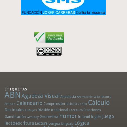
ETIQUETAS
ABN
Agudeza Visual
Andalucía
Animación a la lectura
Cálculo
Calendario
Comprensión lectora
Artículo
Contar
Decimales
División tradicional
Fracciones
Dibujos
Escritura
humor
Juego
Geometría
Infantil
Inglés
Gamificación
Genially
Lógica
lectoescritura
Lectura
Lengua
lenguaje