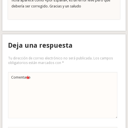
ficha aparece como «por España», es un error leve pero que
debería ser corregido. Gracias y un saludo
Deja una respuesta
Tu dirección de correo electrónico no será publicada.
Los campos
obligatorios están marcados con
*
*
Comentario