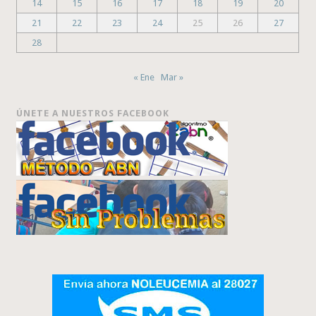
14
15
16
17
18
19
20
21
22
23
24
25
26
27
28
« Ene
Mar »
ÚNETE A NUESTROS FACEBOOK