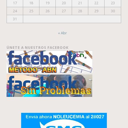
17
18
19
20
21
22
23
24
25
26
27
28
29
30
31
« Abr
ÚNETE A NUESTROS FACEBOOK