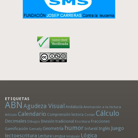
ETIQUETAS
ABN
Agudeza Visual
Andalucía
Animación a la lectura
Cálculo
Calendario
Comprensión lectora
Artículo
Contar
Decimales
División tradicional
Fracciones
Dibujos
Escritura
humor
Juego
Geometría
Infantil
Inglés
Gamificación
Genially
Lógica
lectoescritura
Lectura
Lengua
lenguaje