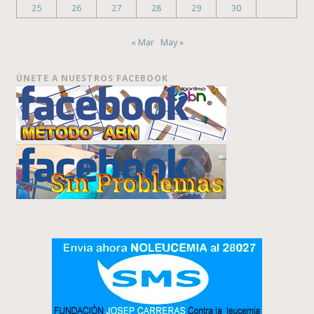
25
26
27
28
29
30
« Mar
May »
ÚNETE A NUESTROS FACEBOOK