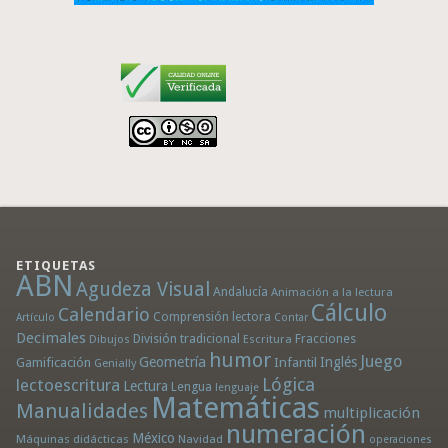
ETIQUETAS
ABN
Agudeza Visual
Andalucía
Animación a la lectura
Cálculo
Calendario
Comprensión lectora
Artículo
Contar
Decimales
División tradicional
Fracciones
Dibujos
Escritura
humor
Juego
Geometría
Infantil
Inglés
Gamificación
Genially
Lógica
lectoescritura
Lectura
Lengua
lenguaje
Matemáticas
Manualidades
multiplicación
numeración
México
Máquinas didácticas
Navidad
operaciones