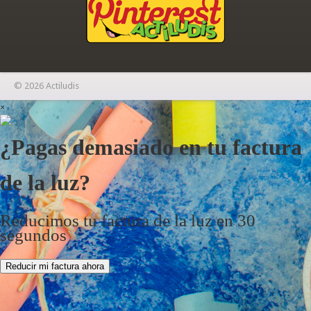
© 2026 Actiludis
×
¿Pagas demasiado en tu factura
de la luz?
Reducimos tu factura de la luz en 30
segundos
Reducir mi factura ahora