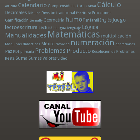
Cálculo
Calendario
Comprensión lectora
Artículo
Contar
Decimales
División tradicional
Fracciones
Dibujos
Escritura
humor
Juego
Geometría
Infantil
Inglés
Gamificación
Genially
Lógica
lectoescritura
Lectura
Lengua
lenguaje
Matemáticas
Manualidades
multiplicación
numeración
México
Máquinas didácticas
Navidad
operaciones
Problemas
Producto
Paz
PDI
Resolución de Problemas
primaria
Suma
Sumas
Valores
Resta
vídeo