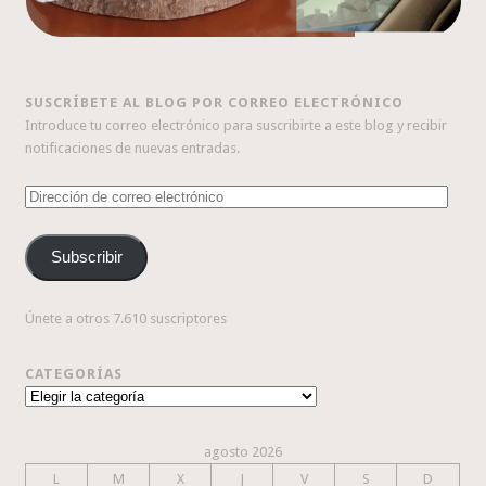
SUSCRÍBETE AL BLOG POR CORREO ELECTRÓNICO
Introduce tu correo electrónico para suscribirte a este blog y recibir
notificaciones de nuevas entradas.
Dirección
de
correo
Subscribir
electrónico
Únete a otros 7.610 suscriptores
CATEGORÍAS
Categorías
agosto 2026
L
M
X
J
V
S
D