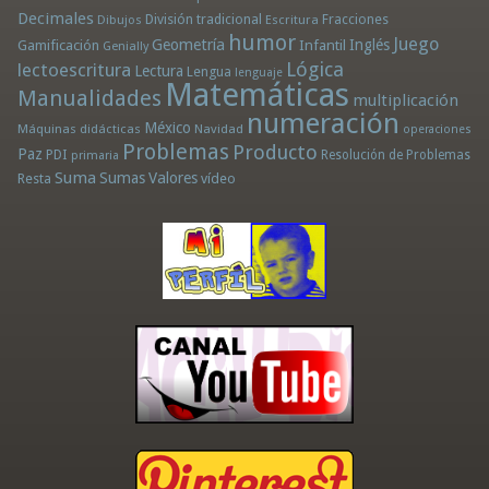
Decimales
División tradicional
Fracciones
Dibujos
Escritura
humor
Juego
Geometría
Infantil
Inglés
Gamificación
Genially
Lógica
lectoescritura
Lectura
Lengua
lenguaje
Matemáticas
Manualidades
multiplicación
numeración
México
Máquinas didácticas
Navidad
operaciones
Problemas
Producto
Paz
PDI
Resolución de Problemas
primaria
Suma
Sumas
Valores
Resta
vídeo