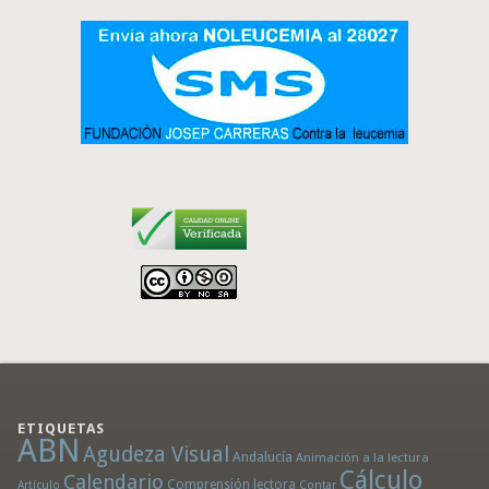
ETIQUETAS
ABN
Agudeza Visual
Andalucía
Animación a la lectura
Cálculo
Calendario
Comprensión lectora
Artículo
Contar