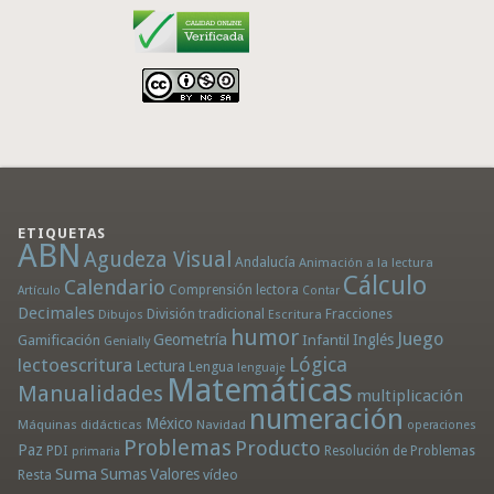
ETIQUETAS
ABN
Agudeza Visual
Andalucía
Animación a la lectura
Cálculo
Calendario
Comprensión lectora
Artículo
Contar
Decimales
División tradicional
Fracciones
Dibujos
Escritura
humor
Juego
Geometría
Infantil
Inglés
Gamificación
Genially
Lógica
lectoescritura
Lectura
Lengua
lenguaje
Matemáticas
Manualidades
multiplicación
numeración
México
Máquinas didácticas
Navidad
operaciones
Problemas
Producto
Paz
PDI
Resolución de Problemas
primaria
Suma
Sumas
Valores
Resta
vídeo